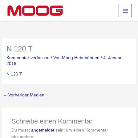
Zum
Inhalt
springen
N 120 T
Kommentar verfassen
/ Von
Moog Hebebühnen
/
4. Januar
2016
N 120 T
←
Vorheriger Medien
Schreibe einen Kommentar
Du musst
angemeldet
sein, um einen Kommentar
abzugeben.