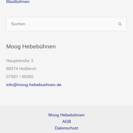
Mastbühnen
S
u
c
h
Moog Hebebühnen
e
Hauptstraße 3
n
88374 Hoßkirch
n
07587 / 95050
a
info@moog-hebebuehnen.de
c
h
:
Moog Hebebühnen
AGB
Datenschutz