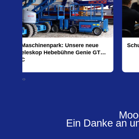
e
Schulung am 06.02.2026
GT
‹
›
Moog
Ein Danke an un