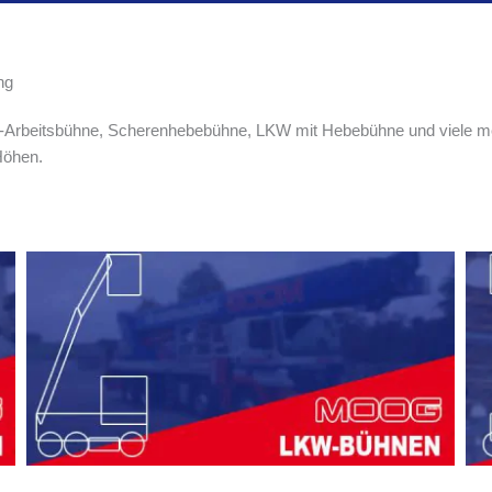
ng
Arbeitsbühne, Scherenhebebühne, LKW mit Hebebühne und viele meh
Höhen.