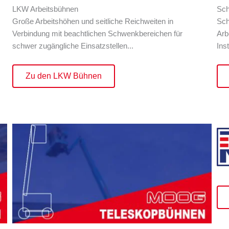
LKW Arbeitsbühnen
Sch
Große Arbeitshöhen und seitliche Reichweiten in
Sch
Verbindung mit beachtlichen Schwenkbereichen für
Arb
schwer zugängliche Einsatzstellen...
Ins
Zu den LKW Bühnen