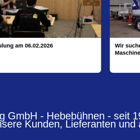
Wir suchen Transportfahrer FS CE /
Maschinenbediener (m|w|d)
 GmbH - Hebebühnen - seit 1
sere Kunden, Lieferanten und