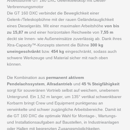
Arbeitsbühne GT 160 DXC Gelenkteleskop mit Diesel-
Verbrennungsmotor
Die GT 160 DXC verbindet die Beweglichkeit einer
Gelenk-/Teleskopbühne mit der rauen Geländetauglichkeit
eines Dieselgeräts. Mit einer maximalen Arbeitshöhe
von bis
zu 15,87 m
und einer horizontalen Reichweite von
7,55 m
deckt sie Innen- wie Außeneinsätze zuverlässig ab. Dank ihres
Xtra-Capacity™-Konzepts stemmt die Bühne
300 kg
uneingeschränkt
bzw.
454 kg
eingeschränkt, sodass auch
schwere Werkzeuge und Material sicher mit nach oben
können.
Die Kombination aus
permanent aktivem
Pendelachssystem
,
Allradantrieb
und
45 % Steigfähigkeit
sorgt für souveränen Vortrieb selbst auf weichem, unebenem
Untergrund. Ein 1,52 m langer, um 135° vertikal schwenkbarer
Korbarm bringt Crew und Equipment punktgenau an
verwinkelte und schwer zugängliche Arbeitsbereiche. Damit ist
die GT 160 DXC die optimale Wahl für Montage-, Wartungs-
und Installationsaufgaben auf Baustellen, in Industrieanlagen
oder Hallen mit begrenzten Zugangsmöglichkeiten.