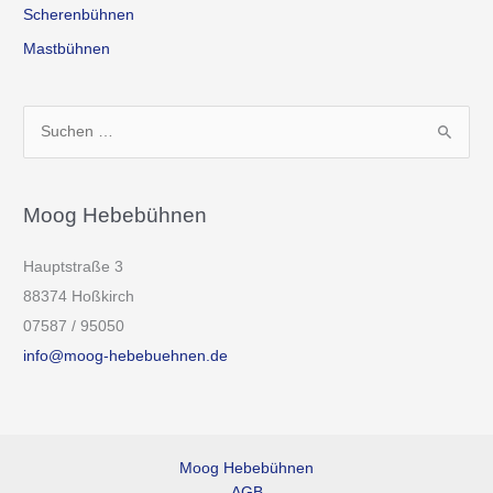
Scherenbühnen
Mastbühnen
S
u
c
h
Moog Hebebühnen
e
Hauptstraße 3
n
88374 Hoßkirch
n
07587 / 95050
a
info@moog-hebebuehnen.de
c
h
:
Moog Hebebühnen
AGB