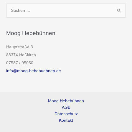
S
u
c
h
Moog Hebebühnen
e
Hauptstraße 3
n
88374 Hoßkirch
n
07587 / 95050
a
info@moog-hebebuehnen.de
c
h
:
Moog Hebebühnen
AGB
Datenschutz
Kontakt