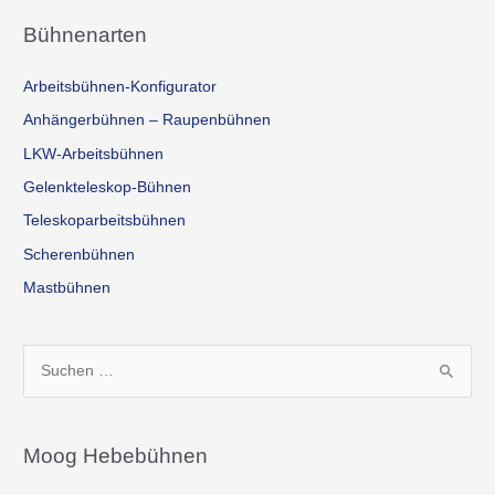
Bühnenarten
Arbeitsbühnen-Konfigurator
Anhängerbühnen – Raupenbühnen
LKW-Arbeitsbühnen
Gelenkteleskop-Bühnen
Teleskoparbeitsbühnen
Scherenbühnen
Mastbühnen
S
u
c
h
Moog Hebebühnen
e