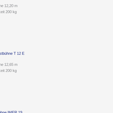
he 12,20 m
keit 200 kg
tbühne T 12 E
he 12,65 m
keit 200 kg
hne IMER 19