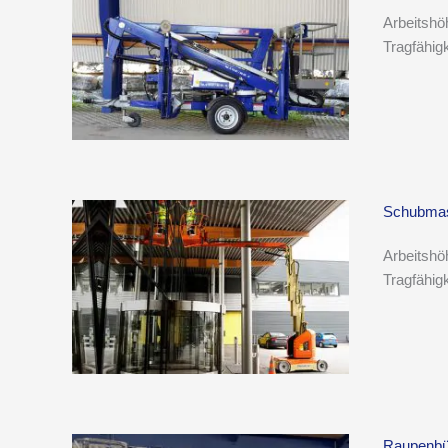
Arbeitshö
Tragfähig
Schubmas
Arbeitshö
Tragfähig
Raupenbü