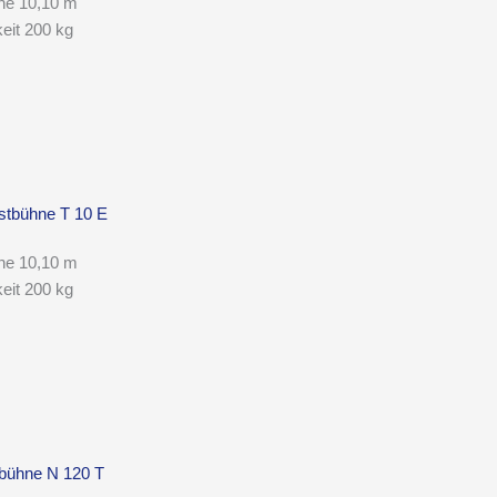
he 10,10 m
keit 200 kg
tbühne T 10 E
he 10,10 m
keit 200 kg
bühne N 120 T