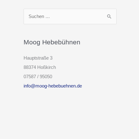
S
u
c
h
Moog Hebebühnen
e
Hauptstraße 3
n
88374 Hoßkirch
n
07587 / 95050
a
info@moog-hebebuehnen.de
c
h
: