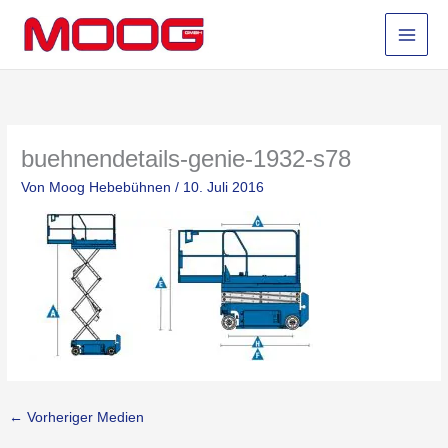
Zum
Inhalt
springen
buehnendetails-genie-1932-s78
Von
Moog Hebebühnen
/
10. Juli 2016
←
Vorheriger Medien