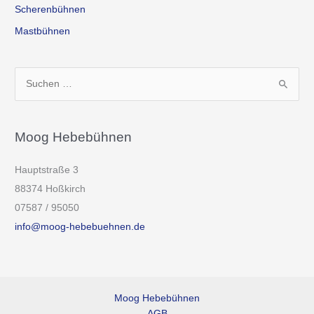
Scherenbühnen
Mastbühnen
S
u
c
h
Moog Hebebühnen
e
Hauptstraße 3
n
88374 Hoßkirch
n
07587 / 95050
a
info@moog-hebebuehnen.de
c
h
:
Moog Hebebühnen
AGB