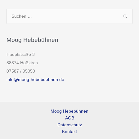
S
u
c
h
Moog Hebebühnen
e
Hauptstraße 3
n
88374 Hoßkirch
n
07587 / 95050
a
info@moog-hebebuehnen.de
c
h
:
Moog Hebebühnen
AGB
Datenschutz
Kontakt