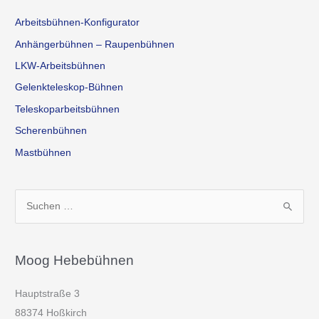
Arbeitsbühnen-Konfigurator
Anhängerbühnen – Raupenbühnen
LKW-Arbeitsbühnen
Gelenkteleskop-Bühnen
Teleskoparbeitsbühnen
Scherenbühnen
Mastbühnen
S
u
c
h
Moog Hebebühnen
e
Hauptstraße 3
n
88374 Hoßkirch
n