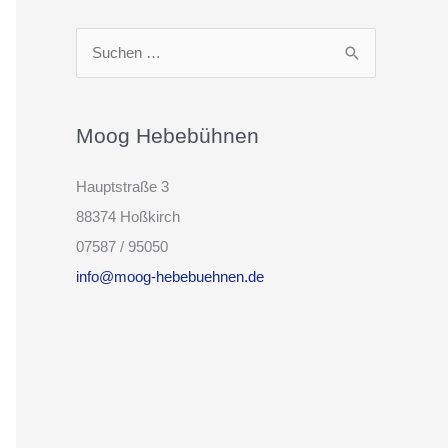
S
u
c
h
Moog Hebebühnen
e
Hauptstraße 3
n
88374 Hoßkirch
n
07587 / 95050
a
info@moog-hebebuehnen.de
c
h
: