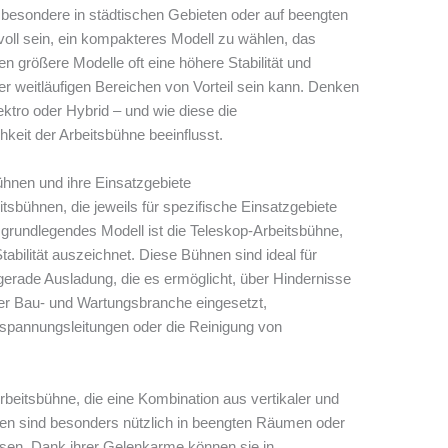
nsbesondere in städtischen Gebieten oder auf beengten
nvoll sein, ein kompakteres Modell zu wählen, das
ten größere Modelle oft eine höhere Stabilität und
er weitläufigen Bereichen von Vorteil sein kann. Denken
ektro oder Hybrid – und wie diese die
keit der Arbeitsbühne beeinflusst.
hnen und ihre Einsatzgebiete
sbühnen, die jeweils für spezifische Einsatzgebiete
grundlegendes Modell ist die Teleskop-Arbeitsbühne,
tabilität auszeichnet. Diese Bühnen sind ideal für
gerade Ausladung, die es ermöglicht, über Hindernisse
der Bau- und Wartungsbranche eingesetzt,
hspannungsleitungen oder die Reinigung von
rbeitsbühne, die eine Kombination aus vertikaler und
hnen sind besonders nützlich in beengten Räumen oder
n. Dank ihrer Gelenkarme können sie in