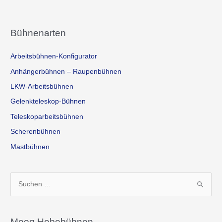
Bühnenarten
Arbeitsbühnen-Konfigurator
Anhängerbühnen – Raupenbühnen
LKW-Arbeitsbühnen
Gelenkteleskop-Bühnen
Teleskoparbeitsbühnen
Scherenbühnen
Mastbühnen
S
u
c
h
Moog Hebebühnen